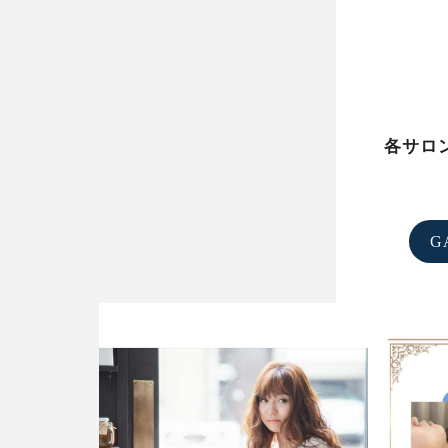
各サロ
G