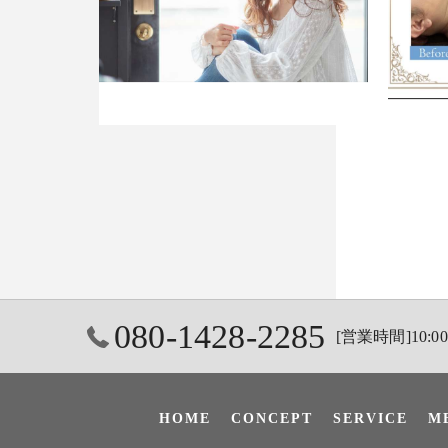
080-1428-2285
[営業時間]10:00 
HOME
CONCEPT
SERVICE
M