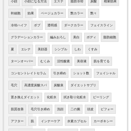
小顔
小顔になる方法
エステ
脂肪冷却
炭酸
相乗効果
幹細胞
効果
ベージュカラー
艶カラー
艶々
冷却ハイフ
ボブ
透明感
ダークカラー
フェイスライン
グラデーションカラー
編みおろし
美白
ボディ
脂肪細胞
夏
エレナ
美顔器
シンプル
しわ
くすみ
ターンオーバー
むくみ
活性酸素
美容液
肌を育てる
コンセントレイトセラム
引き締め
ショット数
フェイシャル
毛穴
高濃度炭酸スパ
炭酸泉
ダイエットサプリ
置き換えダイエット
化粧水
拭き取り化粧水
ピーリング
肌質改善
毛穴引き締め
洗顔
二の腕
頭皮
ビフォー
アフター
肌
インナーケア
水素カプセル
カーボキシー