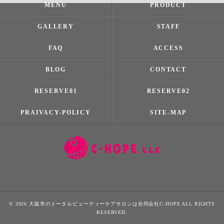
MENU
PRODUCT
GALLERY
STAFF
FAQ
ACCESS
BLOG
CONTACT
RESERVE01
RESERVE02
PRAIVACY-POLICY
SITE-MAP
© 2026 大阪市のトータルビューティーケアサロンは合同会社C-HOPE ALL RIGHTS
RESERVED.