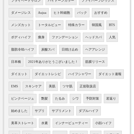
プライベートサロン
ハイトーンカラー
ファイバープレックス
ダメージレス
Aujua
ヒト幹細胞
パック
おすすめ
メンズカット
トータルビュー
特殊カラー
韓国風
BTS
ボディハイフ
痩身
ファンデーション
ヘッドスパ
人気
脂肪冷却ハイフ
炭酸スパ
日焼け止め
ヘアアレンジ
日本橋
2021年ありがとうございました！
筋膜リリース
ダイエット
ダイエットレシピ
ハイフシャワー
ダイエット速報
EMS
スキンケア
美肌
ツヤ肌
正規取扱店
ピンクベージュ
艶髪
たるみ
シワ
予防対策
若返り
始めました
サプリ
サプリメント
ダブルハイフ
美革ストレート
水素
インナービューティー
小顔ハイフ