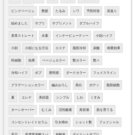
ピンクベージュ
艶髪
たるみ
シワ
予防対策
若返り
始めました
サプリ
サプリメント
ダブルハイフ
美革ストレート
水素
インナービューティー
小顔ハイフ
小顔
小顔になる方法
エステ
脂肪冷却
炭酸
相乗効果
幹細胞
効果
ベージュカラー
艶カラー
艶々
冷却ハイフ
ボブ
透明感
ダークカラー
フェイスライン
グラデーションカラー
編みおろし
美白
ボディ
脂肪細胞
夏
エレナ
美顔器
シンプル
しわ
くすみ
ターンオーバー
むくみ
活性酸素
美容液
肌を育てる
コンセントレイトセラム
引き締め
ショット数
フェイシャル
毛穴
高濃度炭酸スパ
炭酸泉
ダイエットサプリ