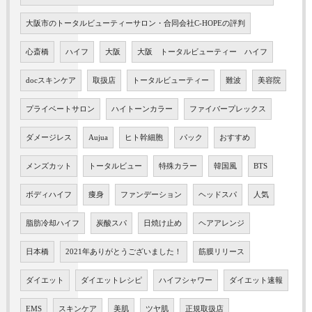
大阪市のトータルビューティーサロン・合同会社C-HOPEの評判
心斎橋
ハイフ
大阪
大阪 トータルビューティー ハイフ
docスキンケア
取扱店
トータルビューティー
難波
美容院
プライベートサロン
ハイトーンカラー
ファイバープレックス
ダメージレス
Aujua
ヒト幹細胞
パック
おすすめ
メンズカット
トータルビュー
特殊カラー
韓国風
BTS
ボディハイフ
痩身
ファンデーション
ヘッドスパ
人気
脂肪冷却ハイフ
炭酸スパ
日焼け止め
ヘアアレンジ
日本橋
2021年ありがとうございました！
筋膜リリース
ダイエット
ダイエットレシピ
ハイフシャワー
ダイエット速報
EMS
スキンケア
美肌
ツヤ肌
正規取扱店