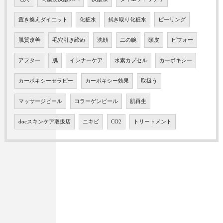
置き換えダイエット
化粧水
拭き取り化粧水
ピーリング
肌質改善
毛穴引き締め
洗顔
二の腕
頭皮
ビフォー
アフター
肌
インナーケア
水素カプセル
カーボキシー
カーボキシーセラピー
カーボキシー効果
取扱う
マッサージピール
コラーゲンピール
肌再生
docスキンケア取扱店
ニキビ
CO2
トリートメント