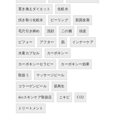
置き換えダイエット
化粧水
拭き取り化粧水
ピーリング
肌質改善
毛穴引き締め
洗顔
二の腕
頭皮
ビフォー
アフター
肌
インナーケア
水素カプセル
カーボキシー
カーボキシーセラピー
カーボキシー効果
取扱う
マッサージピール
コラーゲンピール
肌再生
docスキンケア取扱店
ニキビ
CO2
トリートメント