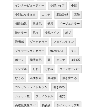
インナービューティー
小顔ハイフ
小顔
小顔になる方法
エステ
脂肪冷却
炭酸
相乗効果
幹細胞
効果
ベージュカラー
艶カラー
艶々
冷却ハイフ
ボブ
透明感
ダークカラー
フェイスライン
グラデーションカラー
編みおろし
美白
ボディ
脂肪細胞
夏
エレナ
美顔器
シンプル
しわ
くすみ
ターンオーバー
むくみ
活性酸素
美容液
肌を育てる
コンセントレイトセラム
引き締め
ショット数
フェイシャル
毛穴
高濃度炭酸スパ
炭酸泉
ダイエットサプリ