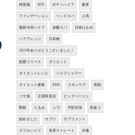
韓国風
BTS
ボディハイフ
痩身
ファンデーション
ヘッドスパ
人気
脂肪冷却ハイフ
炭酸スパ
日焼け止め
ヘアアレンジ
日本橋
2021年ありがとうございました！
筋膜リリース
ダイエット
ダイエットレシピ
ハイフシャワー
ダイエット速報
EMS
スキンケア
美肌
ツヤ肌
正規取扱店
ピンクベージュ
艶髪
たるみ
シワ
予防対策
若返り
始めました
サプリ
サプリメント
ダブルハイフ
美革ストレート
水素