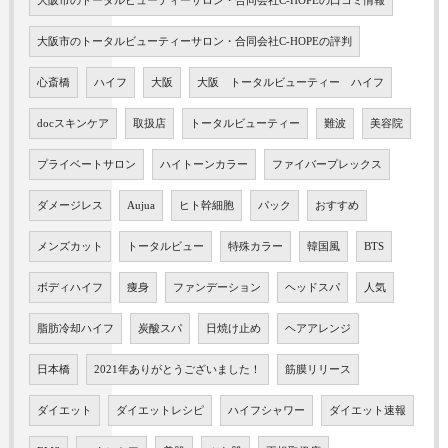
大阪市のトータルビューティーサロン・合同会社C-HOPEの口コミ情報
大阪市のトータルビューティーサロン・合同会社C-HOPEの評判
心斎橋
ハイフ
大阪
大阪 トータルビューティー ハイフ
docスキンケア
取扱店
トータルビューティー
難波
美容院
プライベートサロン
ハイトーンカラー
ファイバープレックス
ダメージレス
Aujua
ヒト幹細胞
パック
おすすめ
メンズカット
トータルビュー
特殊カラー
韓国風
BTS
ボディハイフ
痩身
ファンデーション
ヘッドスパ
人気
脂肪冷却ハイフ
炭酸スパ
日焼け止め
ヘアアレンジ
日本橋
2021年ありがとうございました！
筋膜リリース
ダイエット
ダイエットレシピ
ハイフシャワー
ダイエット速報