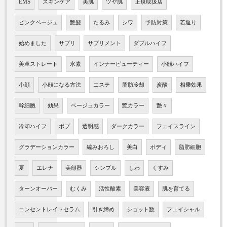
EMS
スキンケア
美肌
ツヤ肌
正規取扱店
ピンクベージュ
艶髪
たるみ
シワ
予防対策
若返り
始めました
サプリ
サプリメント
ダブルハイフ
美革ストレート
水素
インナービューティー
小顔ハイフ
小顔
小顔になる方法
エステ
脂肪冷却
炭酸
相乗効果
幹細胞
効果
ベージュカラー
艶カラー
艶々
冷却ハイフ
ボブ
透明感
ダークカラー
フェイスライン
グラデーションカラー
編みおろし
美白
ボディ
脂肪細胞
夏
エレナ
美顔器
シンプル
しわ
くすみ
ターンオーバー
むくみ
活性酸素
美容液
肌を育てる
コンセントレイトセラム
引き締め
ショット数
フェイシャル