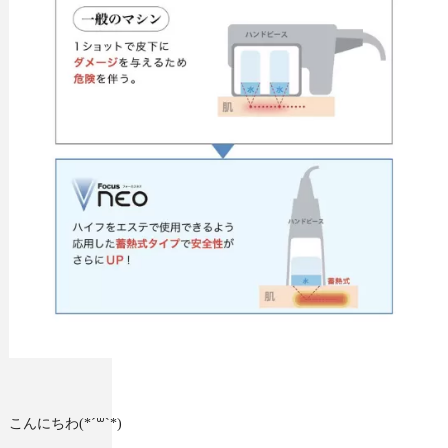
こんにちわ(*´꒳`*)