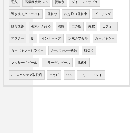
毛穴
高濃度炭酸スパ
炭酸泉
ダイエットサプリ
置き換えダイエット
化粧水
拭き取り化粧水
ピーリング
肌質改善
毛穴引き締め
洗顔
二の腕
頭皮
ビフォー
アフター
肌
インナーケア
水素カプセル
カーボキシー
カーボキシーセラピー
カーボキシー効果
取扱う
マッサージピール
コラーゲンピール
肌再生
docスキンケア取扱店
ニキビ
CO2
トリートメント