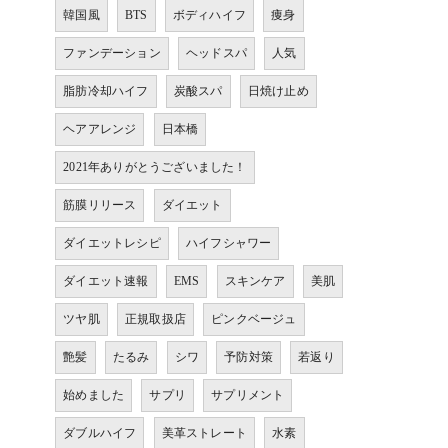
韓国風
BTS
ボディハイフ
痩身
ファンデーション
ヘッドスパ
人気
脂肪冷却ハイフ
炭酸スパ
日焼け止め
ヘアアレンジ
日本橋
2021年ありがとうございました！
筋膜リリース
ダイエット
ダイエットレシピ
ハイフシャワー
ダイエット速報
EMS
スキンケア
美肌
ツヤ肌
正規取扱店
ピンクベージュ
艶髪
たるみ
シワ
予防対策
若返り
始めました
サプリ
サプリメント
ダブルハイフ
美革ストレート
水素