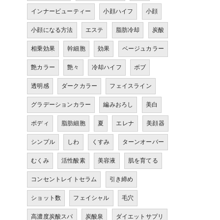
インナービューティー
小顔ハイフ
小顔
小顔になる方法
エステ
脂肪冷却
炭酸
相乗効果
幹細胞
効果
ベージュカラー
艶カラー
艶々
冷却ハイフ
ボブ
透明感
ダークカラー
フェイスライン
グラデーションカラー
編みおろし
美白
ボディ
脂肪細胞
夏
エレナ
美顔器
シンプル
しわ
くすみ
ターンオーバー
むくみ
活性酸素
美容液
肌を育てる
コンセントレイトセラム
引き締め
ショット数
フェイシャル
毛穴
高濃度炭酸スパ
炭酸泉
ダイエットサプリ