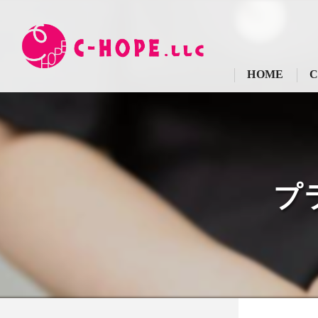
HOME
C
プ