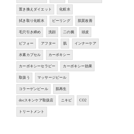
置き換えダイエット
化粧水
拭き取り化粧水
ピーリング
肌質改善
毛穴引き締め
洗顔
二の腕
頭皮
ビフォー
アフター
肌
インナーケア
水素カプセル
カーボキシー
カーボキシーセラピー
カーボキシー効果
取扱う
マッサージピール
コラーゲンピール
肌再生
docスキンケア取扱店
ニキビ
CO2
トリートメント