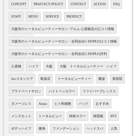
CONCEPT
PRAIVACY-POLICY
CONTACT
ACCESS
FAQ
STAFF
MENU
SERVICE
PRODUCT
大阪市のトータルビューティーサロン･アルム 心斎橋店の口コミ情報
大阪市のトータルビューティーサロン・合同会社C-HOPEの口コミ情報
大阪市のトータルビューティーサロン・合同会社C-HOPEの評判
心斎橋
ハイフ
大阪
大阪 トータルビューティー ハイフ
docスキンケア
取扱店
トータルビューティー
難波
美容院
プライベートサロン
ハイトーンカラー
ファイバープレックス
ダメージレス
Aujua
ヒト幹細胞
パック
おすすめ
メンズカット
トータルビュー
特殊カラー
韓国風
BTS
ボディハイフ
痩身
ファンデーション
ヘッドスパ
人気