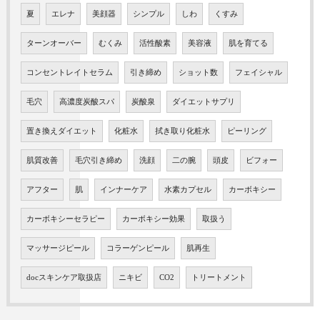
夏
エレナ
美顔器
シンプル
しわ
くすみ
ターンオーバー
むくみ
活性酸素
美容液
肌を育てる
コンセントレイトセラム
引き締め
ショット数
フェイシャル
毛穴
高濃度炭酸スパ
炭酸泉
ダイエットサプリ
置き換えダイエット
化粧水
拭き取り化粧水
ピーリング
肌質改善
毛穴引き締め
洗顔
二の腕
頭皮
ビフォー
アフター
肌
インナーケア
水素カプセル
カーボキシー
カーボキシーセラピー
カーボキシー効果
取扱う
マッサージピール
コラーゲンピール
肌再生
docスキンケア取扱店
ニキビ
CO2
トリートメント