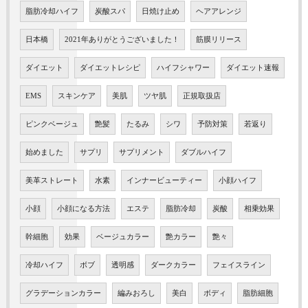
脂肪冷却ハイフ
炭酸スパ
日焼け止め
ヘアアレンジ
日本橋
2021年ありがとうございました！
筋膜リリース
ダイエット
ダイエットレシピ
ハイフシャワー
ダイエット速報
EMS
スキンケア
美肌
ツヤ肌
正規取扱店
ピンクベージュ
艶髪
たるみ
シワ
予防対策
若返り
始めました
サプリ
サプリメント
ダブルハイフ
美革ストレート
水素
インナービューティー
小顔ハイフ
小顔
小顔になる方法
エステ
脂肪冷却
炭酸
相乗効果
幹細胞
効果
ベージュカラー
艶カラー
艶々
冷却ハイフ
ボブ
透明感
ダークカラー
フェイスライン
グラデーションカラー
編みおろし
美白
ボディ
脂肪細胞