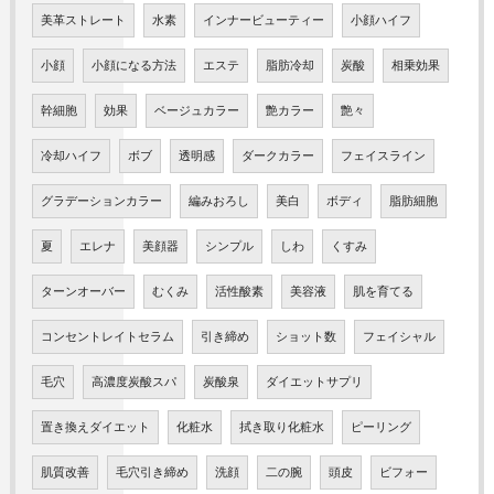
美革ストレート
水素
インナービューティー
小顔ハイフ
小顔
小顔になる方法
エステ
脂肪冷却
炭酸
相乗効果
幹細胞
効果
ベージュカラー
艶カラー
艶々
冷却ハイフ
ボブ
透明感
ダークカラー
フェイスライン
グラデーションカラー
編みおろし
美白
ボディ
脂肪細胞
夏
エレナ
美顔器
シンプル
しわ
くすみ
ターンオーバー
むくみ
活性酸素
美容液
肌を育てる
コンセントレイトセラム
引き締め
ショット数
フェイシャル
毛穴
高濃度炭酸スパ
炭酸泉
ダイエットサプリ
置き換えダイエット
化粧水
拭き取り化粧水
ピーリング
肌質改善
毛穴引き締め
洗顔
二の腕
頭皮
ビフォー