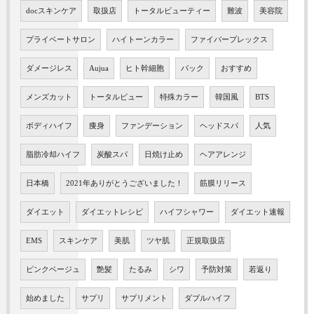
docスキンケア
取扱店
トータルビューティー
難波
美容院
プライベートサロン
ハイトーンカラー
ファイバープレックス
ダメージレス
Aujua
ヒト幹細胞
パック
おすすめ
メンズカット
トータルビュー
特殊カラー
韓国風
BTS
ボディハイフ
痩身
ファンデーション
ヘッドスパ
人気
脂肪冷却ハイフ
炭酸スパ
日焼け止め
ヘアアレンジ
日本橋
2021年ありがとうございました！
筋膜リリース
ダイエット
ダイエットレシピ
ハイフシャワー
ダイエット速報
EMS
スキンケア
美肌
ツヤ肌
正規取扱店
ピンクベージュ
艶髪
たるみ
シワ
予防対策
若返り
始めました
サプリ
サプリメント
ダブルハイフ