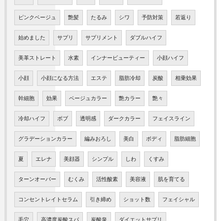
ピンクベージュ
艶髪
たるみ
シワ
予防対策
若返り
始めました
サプリ
サプリメント
ダブルハイフ
美革ストレート
水素
インナービューティー
小顔ハイフ
小顔
小顔になる方法
エステ
脂肪冷却
炭酸
相乗効果
幹細胞
効果
ベージュカラー
艶カラー
艶々
冷却ハイフ
ボブ
透明感
ダークカラー
フェイスライン
グラデーションカラー
編みおろし
美白
ボディ
脂肪細胞
夏
エレナ
美顔器
シンプル
しわ
くすみ
ターンオーバー
むくみ
活性酸素
美容液
肌を育てる
コンセントレイトセラム
引き締め
ショット数
フェイシャル
毛穴
高濃度炭酸スパ
炭酸泉
ダイエットサプリ