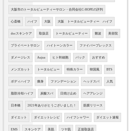
大阪市のトータルビューティーサロン・合同会社C-HOPEの評判
心斎橋
ハイフ
大阪
大阪 トータルビューティー ハイフ
docスキンケア
取扱店
トータルビューティー
難波
美容院
プライベートサロン
ハイトーンカラー
ファイバープレックス
ダメージレス
Aujua
ヒト幹細胞
パック
おすすめ
メンズカット
トータルビュー
特殊カラー
韓国風
BTS
ボディハイフ
痩身
ファンデーション
ヘッドスパ
人気
脂肪冷却ハイフ
炭酸スパ
日焼け止め
ヘアアレンジ
日本橋
2021年ありがとうございました！
筋膜リリース
ダイエット
ダイエットレシピ
ハイフシャワー
ダイエット速報
EMS
スキンケア
美肌
ツヤ肌
正規取扱店