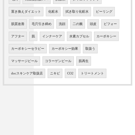
置き換えダイエット
化粧水
拭き取り化粧水
ピーリング
肌質改善
毛穴引き締め
洗顔
二の腕
頭皮
ビフォー
アフター
肌
インナーケア
水素カプセル
カーボキシー
カーボキシーセラピー
カーボキシー効果
取扱う
マッサージピール
コラーゲンピール
肌再生
docスキンケア取扱店
ニキビ
CO2
トリートメント