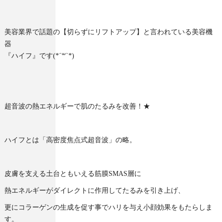
美容業界で話題の【切らずにリフトアップ】と言われている美容機
器
『ハイフ』です(*´꒳`*)
超音波の熱エネルギーで肌のたるみを改善！★
ハイフとは「高密度焦点式超音波」の略。
皮膚を支える土台ともいえる筋膜SMAS層に
熱エネルギーがダイレクトに作用してたるみを引き上げ、
更にコラーゲンの生成を促す事でハリを与え小顔効果をもたらしま
す。