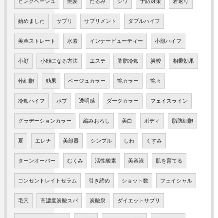
ピンクベージュ
艶髪
たるみ
シワ
予防対策
若返り
始めました
サプリ
サプリメント
ダブルハイフ
美革ストレート
水素
インナービューティー
小顔ハイフ
小顔
小顔になる方法
エステ
脂肪冷却
炭酸
相乗効果
幹細胞
効果
ベージュカラー
艶カラー
艶々
冷却ハイフ
ボブ
透明感
ダークカラー
フェイスライン
グラデーションカラー
編みおろし
美白
ボディ
脂肪細胞
夏
エレナ
美顔器
シンプル
しわ
くすみ
ターンオーバー
むくみ
活性酸素
美容液
肌を育てる
コンセントレイトセラム
引き締め
ショット数
フェイシャル
毛穴
高濃度炭酸スパ
炭酸泉
ダイエットサプリ