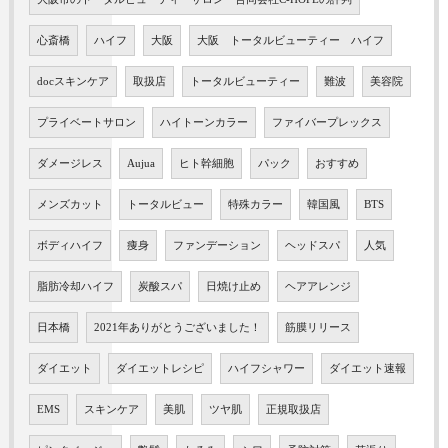
心斎橋
ハイフ
大阪
大阪 トータルビューティー ハイフ
docスキンケア
取扱店
トータルビューティー
難波
美容院
プライベートサロン
ハイトーンカラー
ファイバープレックス
ダメージレス
Aujua
ヒト幹細胞
パック
おすすめ
メンズカット
トータルビュー
特殊カラー
韓国風
BTS
ボディハイフ
痩身
ファンデーション
ヘッドスパ
人気
脂肪冷却ハイフ
炭酸スパ
日焼け止め
ヘアアレンジ
日本橋
2021年ありがとうございました！
筋膜リリース
ダイエット
ダイエットレシピ
ハイフシャワー
ダイエット速報
EMS
スキンケア
美肌
ツヤ肌
正規取扱店