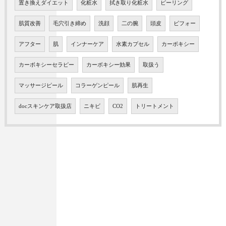
置き換えダイエット
化粧水
拭き取り化粧水
ピーリング
肌質改善
毛穴引き締め
洗顔
二の腕
頭皮
ビフォー
アフター
肌
インナーケア
水素カプセル
カーボキシー
カーボキシーセラピー
カーボキシー効果
取扱う
マッサージピール
コラーゲンピール
肌再生
docスキンケア取扱店
ニキビ
CO2
トリートメント