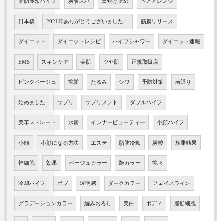
脂肪冷却ハイフ
炭酸スパ
日焼け止め
ヘアアレンジ
日本橋
2021年ありがとうございました！
筋膜リリース
ダイエット
ダイエットレシピ
ハイフシャワー
ダイエット速報
EMS
スキンケア
美肌
ツヤ肌
正規取扱店
ピンクベージュ
艶髪
たるみ
シワ
予防対策
若返り
始めました
サプリ
サプリメント
ダブルハイフ
美革ストレート
水素
インナービューティー
小顔ハイフ
小顔
小顔になる方法
エステ
脂肪冷却
炭酸
相乗効果
幹細胞
効果
ベージュカラー
艶カラー
艶々
冷却ハイフ
ボブ
透明感
ダークカラー
フェイスライン
グラデーションカラー
編みおろし
美白
ボディ
脂肪細胞