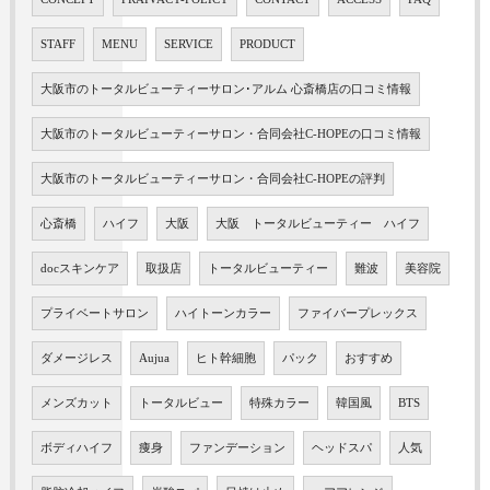
STAFF
MENU
SERVICE
PRODUCT
大阪市のトータルビューティーサロン･アルム 心斎橋店の口コミ情報
大阪市のトータルビューティーサロン・合同会社C-HOPEの口コミ情報
大阪市のトータルビューティーサロン・合同会社C-HOPEの評判
心斎橋
ハイフ
大阪
大阪 トータルビューティー ハイフ
docスキンケア
取扱店
トータルビューティー
難波
美容院
プライベートサロン
ハイトーンカラー
ファイバープレックス
ダメージレス
Aujua
ヒト幹細胞
パック
おすすめ
メンズカット
トータルビュー
特殊カラー
韓国風
BTS
ボディハイフ
痩身
ファンデーション
ヘッドスパ
人気