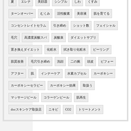
夏
エレナ
美顔器
シンプル
しわ
くすみ
ターンオーバー
むくみ
活性酸素
美容液
肌を育てる
コンセントレイトセラム
引き締め
ショット数
フェイシャル
毛穴
高濃度炭酸スパ
炭酸泉
ダイエットサプリ
置き換えダイエット
化粧水
拭き取り化粧水
ピーリング
肌質改善
毛穴引き締め
洗顔
二の腕
頭皮
ビフォー
アフター
肌
インナーケア
水素カプセル
カーボキシー
カーボキシーセラピー
カーボキシー効果
取扱う
マッサージピール
コラーゲンピール
肌再生
docスキンケア取扱店
ニキビ
CO2
トリートメント