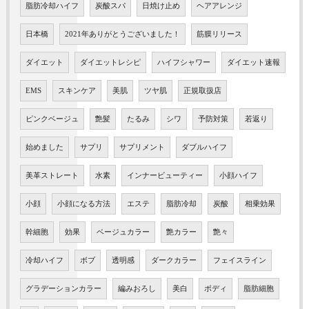
脂肪冷却ハイフ
炭酸スパ
日焼け止め
ヘアアレンジ
日本橋
2021年ありがとうございました！
筋膜リリース
ダイエット
ダイエットレシピ
ハイフシャワー
ダイエット速報
EMS
スキンケア
美肌
ツヤ肌
正規取扱店
ピンクベージュ
艶髪
たるみ
シワ
予防対策
若返り
始めました
サプリ
サプリメント
ダブルハイフ
美革ストレート
水素
インナービューティー
小顔ハイフ
小顔
小顔になる方法
エステ
脂肪冷却
炭酸
相乗効果
幹細胞
効果
ベージュカラー
艶カラー
艶々
冷却ハイフ
ボブ
透明感
ダークカラー
フェイスライン
グラデーションカラー
編みおろし
美白
ボディ
脂肪細胞