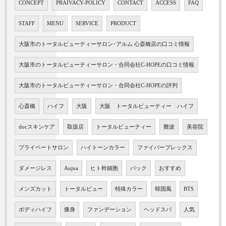
CONCEPT
PRAIVACY-POLICY
CONTACT
ACCESS
FAQ
STAFF
MENU
SERVICE
PRODUCT
大阪市のトータルビューティーサロン･アルム 心斎橋店の口コミ情報
大阪市のトータルビューティーサロン・合同会社C-HOPEの口コミ情報
大阪市のトータルビューティーサロン・合同会社C-HOPEの評判
心斎橋
ハイフ
大阪
大阪 トータルビューティー ハイフ
docスキンケア
取扱店
トータルビューティー
難波
美容院
プライベートサロン
ハイトーンカラー
ファイバープレックス
ダメージレス
Aujua
ヒト幹細胞
パック
おすすめ
メンズカット
トータルビュー
特殊カラー
韓国風
BTS
ボディハイフ
痩身
ファンデーション
ヘッドスパ
人気