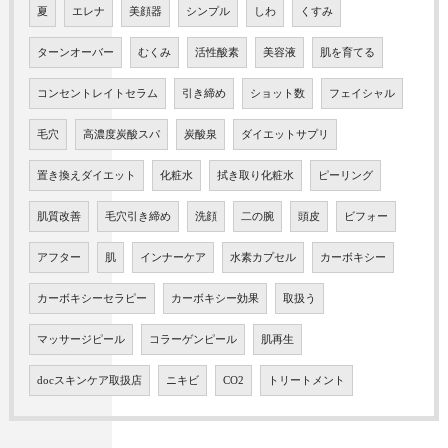
夏
エレナ
美顔器
シンプル
しわ
くすみ
ターンオーバー
むくみ
活性酸素
美容液
肌を育てる
コンセントレイトセラム
引き締め
ショット数
フェイシャル
毛穴
高濃度炭酸スパ
炭酸泉
ダイエットサプリ
置き換えダイエット
化粧水
拭き取り化粧水
ピーリング
肌質改善
毛穴引き締め
洗顔
二の腕
頭皮
ビフォー
アフター
肌
インナーケア
水素カプセル
カーボキシー
カーボキシーセラピー
カーボキシー効果
取扱う
マッサージピール
コラーゲンピール
肌再生
docスキンケア取扱店
ニキビ
CO2
トリートメント