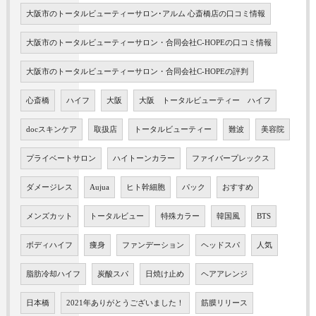
大阪市のトータルビューティーサロン･アルム 心斎橋店の口コミ情報
大阪市のトータルビューティーサロン・合同会社C-HOPEの口コミ情報
大阪市のトータルビューティーサロン・合同会社C-HOPEの評判
心斎橋
ハイフ
大阪
大阪 トータルビューティー ハイフ
docスキンケア
取扱店
トータルビューティー
難波
美容院
プライベートサロン
ハイトーンカラー
ファイバープレックス
ダメージレス
Aujua
ヒト幹細胞
パック
おすすめ
メンズカット
トータルビュー
特殊カラー
韓国風
BTS
ボディハイフ
痩身
ファンデーション
ヘッドスパ
人気
脂肪冷却ハイフ
炭酸スパ
日焼け止め
ヘアアレンジ
日本橋
2021年ありがとうございました！
筋膜リリース