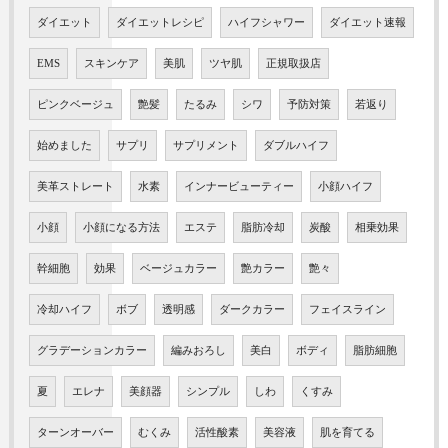
ダイエット
ダイエットレシピ
ハイフシャワー
ダイエット速報
EMS
スキンケア
美肌
ツヤ肌
正規取扱店
ピンクベージュ
艶髪
たるみ
シワ
予防対策
若返り
始めました
サプリ
サプリメント
ダブルハイフ
美革ストレート
水素
インナービューティー
小顔ハイフ
小顔
小顔になる方法
エステ
脂肪冷却
炭酸
相乗効果
幹細胞
効果
ベージュカラー
艶カラー
艶々
冷却ハイフ
ボブ
透明感
ダークカラー
フェイスライン
グラデーションカラー
編みおろし
美白
ボディ
脂肪細胞
夏
エレナ
美顔器
シンプル
しわ
くすみ
ターンオーバー
むくみ
活性酸素
美容液
肌を育てる