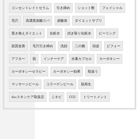
コンセントレイトセラム
引き締め
ショット数
フェイシャル
毛穴
高濃度炭酸スパ
炭酸泉
ダイエットサプリ
置き換えダイエット
化粧水
拭き取り化粧水
ピーリング
肌質改善
毛穴引き締め
洗顔
二の腕
頭皮
ビフォー
アフター
肌
インナーケア
水素カプセル
カーボキシー
カーボキシーセラピー
カーボキシー効果
取扱う
マッサージピール
コラーゲンピール
肌再生
docスキンケア取扱店
ニキビ
CO2
トリートメント