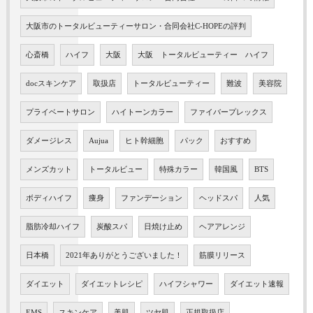
大阪市のトータルビューティーサロン・合同会社C-HOPEの評判
心斎橋
ハイフ
大阪
大阪 トータルビューティー ハイフ
docスキンケア
取扱店
トータルビューティー
難波
美容院
プライベートサロン
ハイトーンカラー
ファイバープレックス
ダメージレス
Aujua
ヒト幹細胞
パック
おすすめ
メンズカット
トータルビュー
特殊カラー
韓国風
BTS
ボディハイフ
痩身
ファンデーション
ヘッドスパ
人気
脂肪冷却ハイフ
炭酸スパ
日焼け止め
ヘアアレンジ
日本橋
2021年ありがとうございました！
筋膜リリース
ダイエット
ダイエットレシピ
ハイフシャワー
ダイエット速報
EMS
スキンケア
美肌
ツヤ肌
正規取扱店