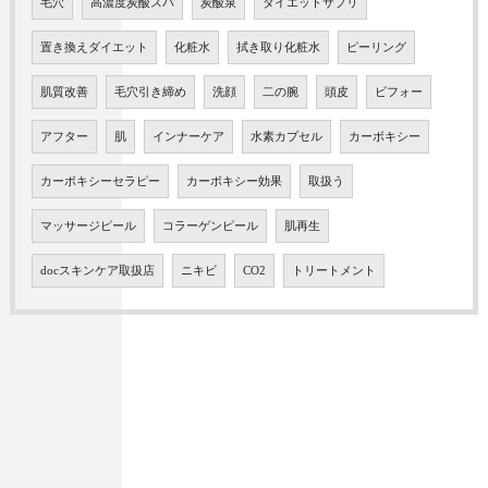
毛穴
高濃度炭酸スパ
炭酸泉
ダイエットサプリ
置き換えダイエット
化粧水
拭き取り化粧水
ピーリング
肌質改善
毛穴引き締め
洗顔
二の腕
頭皮
ビフォー
アフター
肌
インナーケア
水素カプセル
カーボキシー
カーボキシーセラピー
カーボキシー効果
取扱う
マッサージピール
コラーゲンピール
肌再生
docスキンケア取扱店
ニキビ
CO2
トリートメント