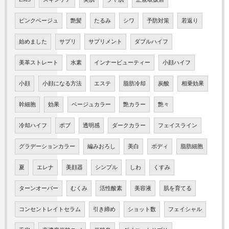
ピンクベージュ
艶髪
たるみ
シワ
予防対策
若返り
始めました
サプリ
サプリメント
ダブルハイフ
美革ストレート
水素
インナービューティー
小顔ハイフ
小顔
小顔になる方法
エステ
脂肪冷却
炭酸
相乗効果
幹細胞
効果
ベージュカラー
艶カラー
艶々
冷却ハイフ
ボブ
透明感
ダークカラー
フェイスライン
グラデーションカラー
編みおろし
美白
ボディ
脂肪細胞
夏
エレナ
美顔器
シンプル
しわ
くすみ
ターンオーバー
むくみ
活性酸素
美容液
肌を育てる
コンセントレイトセラム
引き締め
ショット数
フェイシャル