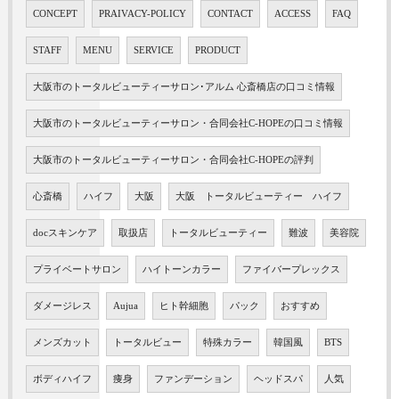
CONCEPT
PRAIVACY-POLICY
CONTACT
ACCESS
FAQ
STAFF
MENU
SERVICE
PRODUCT
大阪市のトータルビューティーサロン･アルム 心斎橋店の口コミ情報
大阪市のトータルビューティーサロン・合同会社C-HOPEの口コミ情報
大阪市のトータルビューティーサロン・合同会社C-HOPEの評判
心斎橋
ハイフ
大阪
大阪 トータルビューティー ハイフ
docスキンケア
取扱店
トータルビューティー
難波
美容院
プライベートサロン
ハイトーンカラー
ファイバープレックス
ダメージレス
Aujua
ヒト幹細胞
パック
おすすめ
メンズカット
トータルビュー
特殊カラー
韓国風
BTS
ボディハイフ
痩身
ファンデーション
ヘッドスパ
人気