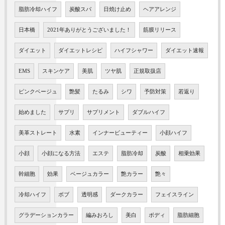
脂肪冷却ハイフ
炭酸スパ
日焼け止め
ヘアアレンジ
日本橋
2021年ありがとうございました！
筋膜リリース
ダイエット
ダイエットレシピ
ハイフシャワー
ダイエット速報
EMS
スキンケア
美肌
ツヤ肌
正規取扱店
ピンクベージュ
艶髪
たるみ
シワ
予防対策
若返り
始めました
サプリ
サプリメント
ダブルハイフ
美革ストレート
水素
インナービューティー
小顔ハイフ
小顔
小顔になる方法
エステ
脂肪冷却
炭酸
相乗効果
幹細胞
効果
ベージュカラー
艶カラー
艶々
冷却ハイフ
ボブ
透明感
ダークカラー
フェイスライン
グラデーションカラー
編みおろし
美白
ボディ
脂肪細胞