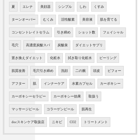
夏
エレナ
美顔器
シンプル
しわ
くすみ
ターンオーバー
むくみ
活性酸素
美容液
肌を育てる
コンセントレイトセラム
引き締め
ショット数
フェイシャル
毛穴
高濃度炭酸スパ
炭酸泉
ダイエットサプリ
置き換えダイエット
化粧水
拭き取り化粧水
ピーリング
肌質改善
毛穴引き締め
洗顔
二の腕
頭皮
ビフォー
アフター
肌
インナーケア
水素カプセル
カーボキシー
カーボキシーセラピー
カーボキシー効果
取扱う
マッサージピール
コラーゲンピール
肌再生
docスキンケア取扱店
ニキビ
CO2
トリートメント