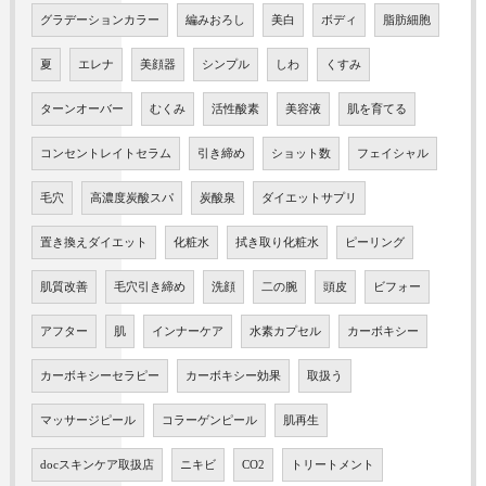
グラデーションカラー
編みおろし
美白
ボディ
脂肪細胞
夏
エレナ
美顔器
シンプル
しわ
くすみ
ターンオーバー
むくみ
活性酸素
美容液
肌を育てる
コンセントレイトセラム
引き締め
ショット数
フェイシャル
毛穴
高濃度炭酸スパ
炭酸泉
ダイエットサプリ
置き換えダイエット
化粧水
拭き取り化粧水
ピーリング
肌質改善
毛穴引き締め
洗顔
二の腕
頭皮
ビフォー
アフター
肌
インナーケア
水素カプセル
カーボキシー
カーボキシーセラピー
カーボキシー効果
取扱う
マッサージピール
コラーゲンピール
肌再生
docスキンケア取扱店
ニキビ
CO2
トリートメント