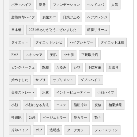
ボディハイフ
痩身
ファンデーション
ヘッドスパ
人気
脂肪冷却ハイフ
炭酸スパ
日焼け止め
ヘアアレンジ
日本橋
2021年ありがとうございました！
筋膜リリース
ダイエット
ダイエットレシピ
ハイフシャワー
ダイエット速報
EMS
スキンケア
美肌
ツヤ肌
正規取扱店
ピンクベージュ
艶髪
たるみ
シワ
予防対策
若返り
始めました
サプリ
サプリメント
ダブルハイフ
美革ストレート
水素
インナービューティー
小顔ハイフ
小顔
小顔になる方法
エステ
脂肪冷却
炭酸
相乗効果
幹細胞
効果
ベージュカラー
艶カラー
艶々
冷却ハイフ
ボブ
透明感
ダークカラー
フェイスライン