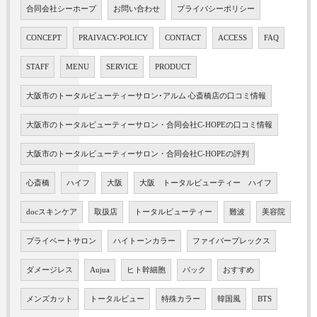
合同会社シーホープ
お問い合わせ
プライバシーポリシー
CONCEPT
PRAIVACY-POLICY
CONTACT
ACCESS
FAQ
STAFF
MENU
SERVICE
PRODUCT
大阪市のトータルビューティーサロン･アルム 心斎橋店の口コミ情報
大阪市のトータルビューティーサロン・合同会社C-HOPEの口コミ情報
大阪市のトータルビューティーサロン・合同会社C-HOPEの評判
心斎橋
ハイフ
大阪
大阪 トータルビューティー ハイフ
docスキンケア
取扱店
トータルビューティー
難波
美容院
プライベートサロン
ハイトーンカラー
ファイバープレックス
ダメージレス
Aujua
ヒト幹細胞
パック
おすすめ
メンズカット
トータルビュー
特殊カラー
韓国風
BTS