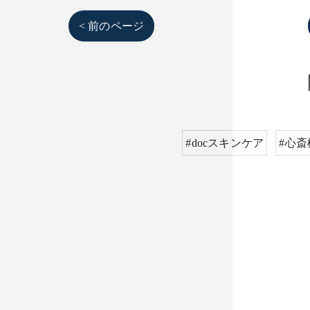
< 前のページ
#docスキンケア
#心斎