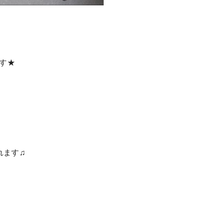
ます★
れます♫