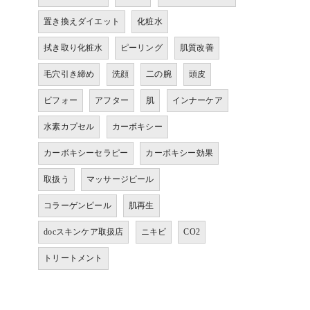
置き換えダイエット
化粧水
拭き取り化粧水
ピーリング
肌質改善
毛穴引き締め
洗顔
二の腕
頭皮
ビフォー
アフター
肌
インナーケア
水素カプセル
カーボキシー
カーボキシーセラピー
カーボキシー効果
取扱う
マッサージピール
コラーゲンピール
肌再生
docスキンケア取扱店
ニキビ
CO2
トリートメント