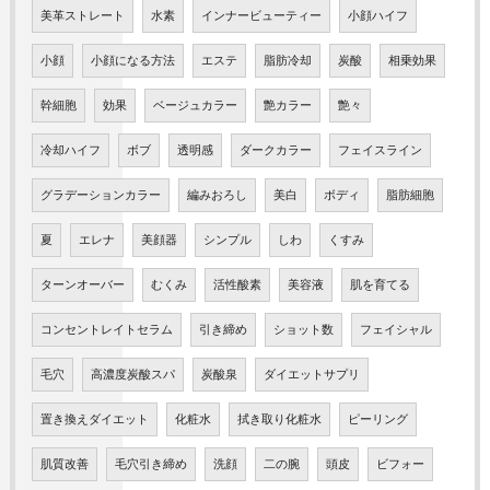
美革ストレート
水素
インナービューティー
小顔ハイフ
小顔
小顔になる方法
エステ
脂肪冷却
炭酸
相乗効果
幹細胞
効果
ベージュカラー
艶カラー
艶々
冷却ハイフ
ボブ
透明感
ダークカラー
フェイスライン
グラデーションカラー
編みおろし
美白
ボディ
脂肪細胞
夏
エレナ
美顔器
シンプル
しわ
くすみ
ターンオーバー
むくみ
活性酸素
美容液
肌を育てる
コンセントレイトセラム
引き締め
ショット数
フェイシャル
毛穴
高濃度炭酸スパ
炭酸泉
ダイエットサプリ
置き換えダイエット
化粧水
拭き取り化粧水
ピーリング
肌質改善
毛穴引き締め
洗顔
二の腕
頭皮
ビフォー