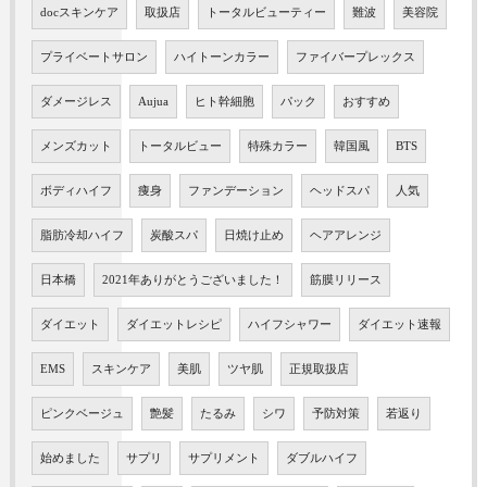
docスキンケア
取扱店
トータルビューティー
難波
美容院
プライベートサロン
ハイトーンカラー
ファイバープレックス
ダメージレス
Aujua
ヒト幹細胞
パック
おすすめ
メンズカット
トータルビュー
特殊カラー
韓国風
BTS
ボディハイフ
痩身
ファンデーション
ヘッドスパ
人気
脂肪冷却ハイフ
炭酸スパ
日焼け止め
ヘアアレンジ
日本橋
2021年ありがとうございました！
筋膜リリース
ダイエット
ダイエットレシピ
ハイフシャワー
ダイエット速報
EMS
スキンケア
美肌
ツヤ肌
正規取扱店
ピンクベージュ
艶髪
たるみ
シワ
予防対策
若返り
始めました
サプリ
サプリメント
ダブルハイフ