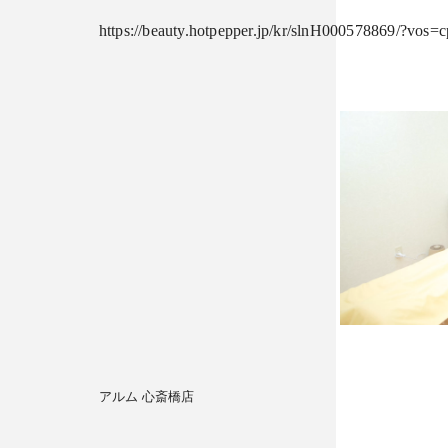
https://beauty.hotpepper.jp/kr/slnH000578869/?vos
アルム 心斎橋店