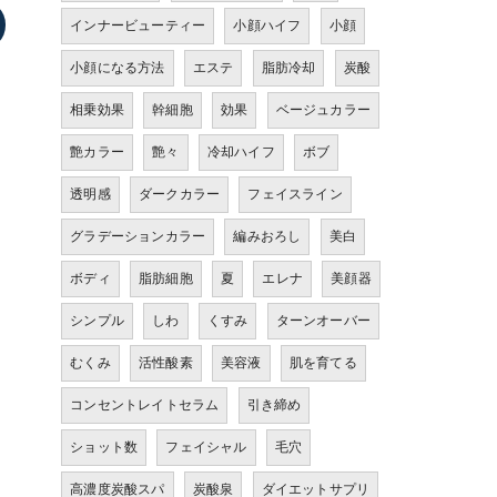
インナービューティー
小顔ハイフ
小顔
小顔になる方法
エステ
脂肪冷却
炭酸
相乗効果
幹細胞
効果
ベージュカラー
艶カラー
艶々
冷却ハイフ
ボブ
透明感
ダークカラー
フェイスライン
グラデーションカラー
編みおろし
美白
ボディ
脂肪細胞
夏
エレナ
美顔器
シンプル
しわ
くすみ
ターンオーバー
むくみ
活性酸素
美容液
肌を育てる
コンセントレイトセラム
引き締め
ショット数
フェイシャル
毛穴
高濃度炭酸スパ
炭酸泉
ダイエットサプリ