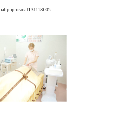
=cpahpbprosmaf131118005