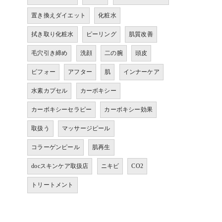
置き換えダイエット
化粧水
拭き取り化粧水
ピーリング
肌質改善
毛穴引き締め
洗顔
二の腕
頭皮
ビフォー
アフター
肌
インナーケア
水素カプセル
カーボキシー
カーボキシーセラピー
カーボキシー効果
取扱う
マッサージピール
コラーゲンピール
肌再生
docスキンケア取扱店
ニキビ
CO2
トリートメント