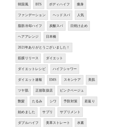
韓国風
BTS
ボディハイフ
痩身
ファンデーション
ヘッドスパ
人気
脂肪冷却ハイフ
炭酸スパ
日焼け止め
ヘアアレンジ
日本橋
2021年ありがとうございました！
筋膜リリース
ダイエット
ダイエットレシピ
ハイフシャワー
ダイエット速報
EMS
スキンケア
美肌
ツヤ肌
正規取扱店
ピンクベージュ
艶髪
たるみ
シワ
予防対策
若返り
始めました
サプリ
サプリメント
ダブルハイフ
美革ストレート
水素