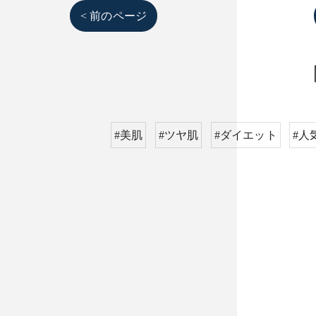
< 前のページ
#美肌
#ツヤ肌
#ダイエット
#人