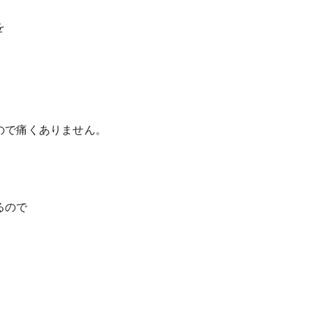
を
ので痛くありません。
るので