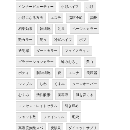
インナービューティー
小顔ハイフ
小顔
小顔になる方法
エステ
脂肪冷却
炭酸
相乗効果
幹細胞
効果
ベージュカラー
艶カラー
艶々
冷却ハイフ
ボブ
透明感
ダークカラー
フェイスライン
グラデーションカラー
編みおろし
美白
ボディ
脂肪細胞
夏
エレナ
美顔器
シンプル
しわ
くすみ
ターンオーバー
むくみ
活性酸素
美容液
肌を育てる
コンセントレイトセラム
引き締め
ショット数
フェイシャル
毛穴
高濃度炭酸スパ
炭酸泉
ダイエットサプリ