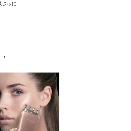
果さらに
！！