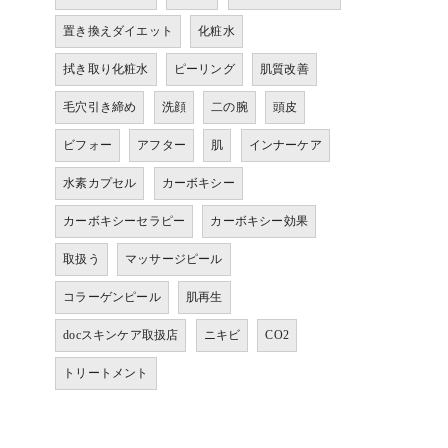
置き換えダイエット
化粧水
拭き取り化粧水
ピーリング
肌質改善
毛穴引き締め
洗顔
二の腕
頭皮
ビフォー
アフター
肌
インナーケア
水素カプセル
カーボキシー
カーボキシーセラピー
カーボキシー効果
取扱う
マッサージピール
コラーゲンピール
肌再生
docスキンケア取扱店
ニキビ
CO2
トリートメント