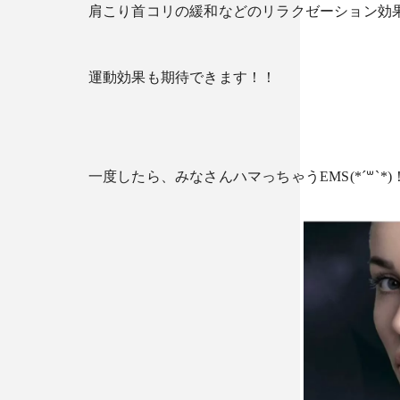
肩こり首コリの緩和などのリラクゼーション効
運動効果も期待できます！！
一度したら、みなさんハマっちゃうEMS(*´꒳`*)