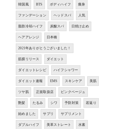
韓国風
BTS
ボディハイフ
痩身
ファンデーション
ヘッドスパ
人気
脂肪冷却ハイフ
炭酸スパ
日焼け止め
ヘアアレンジ
日本橋
2021年ありがとうございました！
筋膜リリース
ダイエット
ダイエットレシピ
ハイフシャワー
ダイエット速報
EMS
スキンケア
美肌
ツヤ肌
正規取扱店
ピンクベージュ
艶髪
たるみ
シワ
予防対策
若返り
始めました
サプリ
サプリメント
ダブルハイフ
美革ストレート
水素