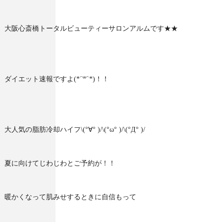
大阪心斎橋トータルビューティーサロンアルムです★★
ダイエット速報ですよ(*´꒳`*)！！
大人気の脂肪冷却ハイフ\(°∀° )/\(°ω° )/\(°Д° )/
夏に向けてじわじわとご予約が！！
暖かくなって肌みせするときに自信もって