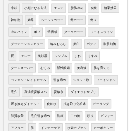
小顔
小顔になる方法
エステ
脂肪冷却
炭酸
相乗効果
幹細胞
効果
ベージュカラー
艶カラー
艶々
冷却ハイフ
ボブ
透明感
ダークカラー
フェイスライン
グラデーションカラー
編みおろし
美白
ボディ
脂肪細胞
夏
エレナ
美顔器
シンプル
しわ
くすみ
ターンオーバー
むくみ
活性酸素
美容液
肌を育てる
コンセントレイトセラム
引き締め
ショット数
フェイシャル
毛穴
高濃度炭酸スパ
炭酸泉
ダイエットサプリ
置き換えダイエット
化粧水
拭き取り化粧水
ピーリング
肌質改善
毛穴引き締め
洗顔
二の腕
頭皮
ビフォー
アフター
肌
インナーケア
水素カプセル
カーボキシー