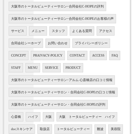
大阪市のトータルビューティーサロン･合同会社C-HOPEの評判
大阪市のトータルビューティーサロン･合同会社C-HOPEのお客様の声
サービス
メニュー
スタッフ
よくある質問
アクセス
合同会社シーホープ
お問い合わせ
プライバシーポリシー
CONCEPT
PRAIVACY-POLICY
CONTACT
ACCESS
FAQ
STAFF
MENU
SERVICE
PRODUCT
大阪市のトータルビューティーサロン･アルム 心斎橋店の口コミ情報
大阪市のトータルビューティーサロン・合同会社C-HOPEの口コミ情報
大阪市のトータルビューティーサロン・合同会社C-HOPEの評判
心斎橋
ハイフ
大阪
大阪 トータルビューティー ハイフ
docスキンケア
取扱店
トータルビューティー
難波
美容院