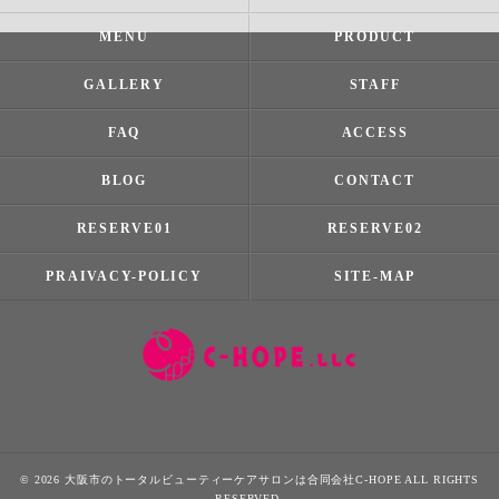
MENU
PRODUCT
GALLERY
STAFF
FAQ
ACCESS
BLOG
CONTACT
RESERVE01
RESERVE02
PRAIVACY-POLICY
SITE-MAP
© 2026 大阪市のトータルビューティーケアサロンは合同会社C-HOPE ALL RIGHTS
RESERVED.