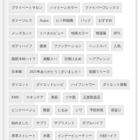
プライベートサロン
ハイトーンカラー
ファイバープレックス
ダメージレス
Aujua
ヒト幹細胞
パック
おすすめ
メンズカット
トータルビュー
特殊カラー
韓国風
BTS
ボディハイフ
痩身
ファンデーション
ヘッドスパ
人気
脂肪冷却ハイフ
炭酸スパ
日焼け止め
ヘアアレンジ
日本橋
2021年ありがとうございました！
筋膜リリース
ダイエット
ダイエットレシピ
ハイフシャワー
ダイエット速報
EMS
スキンケア
美肌
ツヤ肌
正規取扱店
ピンクベージュ
艶髪
たるみ
シワ
予防対策
若返り
始めました
サプリ
サプリメント
ダブルハイフ
美革ストレート
水素
インナービューティー
小顔ハイフ