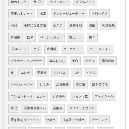
始めました
サプリ
サプリメント
ダブルハイフ
美革ストレート
水素
インナービューティー
小顔ハイフ
小顔
小顔になる方法
エステ
脂肪冷却
炭酸
相乗効果
幹細胞
効果
ベージュカラー
艶カラー
艶々
冷却ハイフ
ボブ
透明感
ダークカラー
フェイスライン
グラデーションカラー
編みおろし
美白
ボディ
脂肪細胞
夏
エレナ
美顔器
シンプル
しわ
くすみ
ターンオーバー
むくみ
活性酸素
美容液
肌を育てる
コンセントレイトセラム
引き締め
ショット数
フェイシャル
毛穴
高濃度炭酸スパ
炭酸泉
ダイエットサプリ
置き換えダイエット
化粧水
拭き取り化粧水
ピーリング