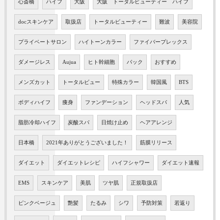
心斎橋
ハイフ
大阪
大阪 トータルビューティー ハイフ
docスキンケア
取扱店
トータルビューティー
難波
美容院
プライベートサロン
ハイトーンカラー
ファイバープレックス
ダメージレス
Aujua
ヒト幹細胞
パック
おすすめ
メンズカット
トータルビュー
特殊カラー
韓国風
BTS
ボディハイフ
痩身
ファンデーション
ヘッドスパ
人気
脂肪冷却ハイフ
炭酸スパ
日焼け止め
ヘアアレンジ
日本橋
2021年ありがとうございました！
筋膜リリース
ダイエット
ダイエットレシピ
ハイフシャワー
ダイエット速報
EMS
スキンケア
美肌
ツヤ肌
正規取扱店
ピンクベージュ
艶髪
たるみ
シワ
予防対策
若返り