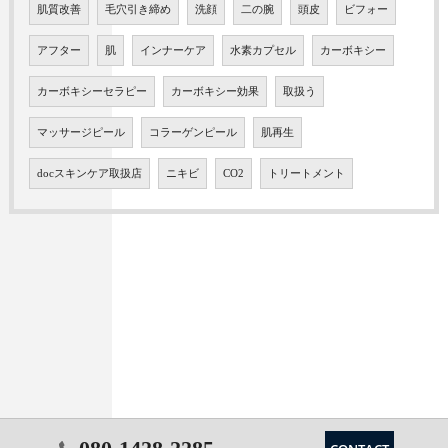
肌質改善
毛穴引き締め
洗顔
二の腕
頭皮
ビフォー
アフター
肌
インナーケア
水素カプセル
カーボキシー
カーボキシーセラピー
カーボキシー効果
取扱う
マッサージピール
コラーゲンピール
肌再生
docスキンケア取扱店
ニキビ
CO2
トリートメント