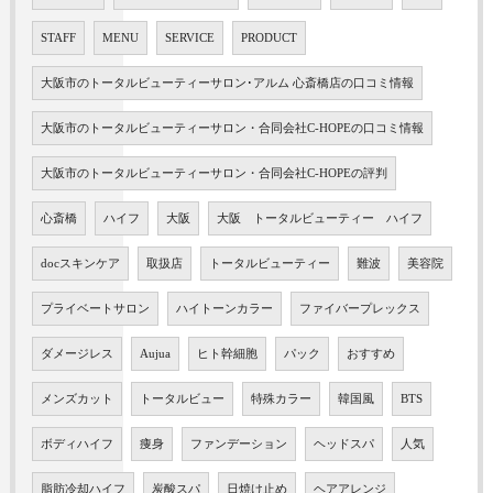
STAFF
MENU
SERVICE
PRODUCT
大阪市のトータルビューティーサロン･アルム 心斎橋店の口コミ情報
大阪市のトータルビューティーサロン・合同会社C-HOPEの口コミ情報
大阪市のトータルビューティーサロン・合同会社C-HOPEの評判
心斎橋
ハイフ
大阪
大阪 トータルビューティー ハイフ
docスキンケア
取扱店
トータルビューティー
難波
美容院
プライベートサロン
ハイトーンカラー
ファイバープレックス
ダメージレス
Aujua
ヒト幹細胞
パック
おすすめ
メンズカット
トータルビュー
特殊カラー
韓国風
BTS
ボディハイフ
痩身
ファンデーション
ヘッドスパ
人気
脂肪冷却ハイフ
炭酸スパ
日焼け止め
ヘアアレンジ