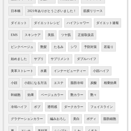
日本橋
2021年ありがとうございました！
筋膜リリース
ダイエット
ダイエットレシピ
ハイフシャワー
ダイエット速報
EMS
スキンケア
美肌
ツヤ肌
正規取扱店
ピンクベージュ
艶髪
たるみ
シワ
予防対策
若返り
始めました
サプリ
サプリメント
ダブルハイフ
美革ストレート
水素
インナービューティー
小顔ハイフ
小顔
小顔になる方法
エステ
脂肪冷却
炭酸
相乗効果
幹細胞
効果
ベージュカラー
艶カラー
艶々
冷却ハイフ
ボブ
透明感
ダークカラー
フェイスライン
グラデーションカラー
編みおろし
美白
ボディ
脂肪細胞
夏
エレナ
美顔器
シンプル
しわ
くすみ