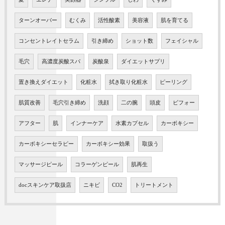
ターンオーバー
むくみ
活性酸素
美容液
肌を育てる
コンセントレイトセラム
引き締め
ショット数
フェイシャル
毛穴
高濃度炭酸スパ
炭酸泉
ダイエットサプリ
置き換えダイエット
化粧水
拭き取り化粧水
ピーリング
肌質改善
毛穴引き締め
洗顔
二の腕
頭皮
ビフォー
アフター
肌
インナーケア
水素カプセル
カーボキシー
カーボキシーセラピー
カーボキシー効果
取扱う
マッサージピール
コラーゲンピール
肌再生
docスキンケア取扱店
ニキビ
CO2
トリートメント