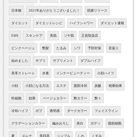
日本橋
2021年ありがとうございました！
筋膜リリース
ダイエット
ダイエットレシピ
ハイフシャワー
ダイエット速報
EMS
スキンケア
美肌
ツヤ肌
正規取扱店
ピンクベージュ
艶髪
たるみ
シワ
予防対策
若返り
始めました
サプリ
サプリメント
ダブルハイフ
美革ストレート
水素
インナービューティー
小顔ハイフ
小顔
小顔になる方法
エステ
脂肪冷却
炭酸
相乗効果
幹細胞
効果
ベージュカラー
艶カラー
艶々
冷却ハイフ
ボブ
透明感
ダークカラー
フェイスライン
グラデーションカラー
編みおろし
美白
ボディ
脂肪細胞
夏
エレナ
美顔器
シンプル
しわ
くすみ