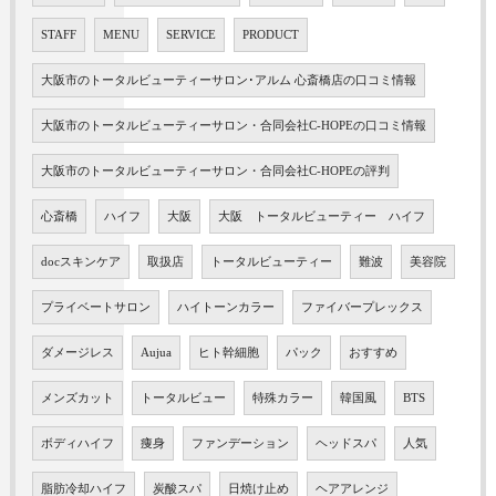
STAFF
MENU
SERVICE
PRODUCT
大阪市のトータルビューティーサロン･アルム 心斎橋店の口コミ情報
大阪市のトータルビューティーサロン・合同会社C-HOPEの口コミ情報
大阪市のトータルビューティーサロン・合同会社C-HOPEの評判
心斎橋
ハイフ
大阪
大阪 トータルビューティー ハイフ
docスキンケア
取扱店
トータルビューティー
難波
美容院
プライベートサロン
ハイトーンカラー
ファイバープレックス
ダメージレス
Aujua
ヒト幹細胞
パック
おすすめ
メンズカット
トータルビュー
特殊カラー
韓国風
BTS
ボディハイフ
痩身
ファンデーション
ヘッドスパ
人気
脂肪冷却ハイフ
炭酸スパ
日焼け止め
ヘアアレンジ