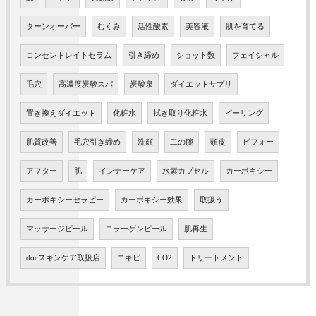
ターンオーバー
むくみ
活性酸素
美容液
肌を育てる
コンセントレイトセラム
引き締め
ショット数
フェイシャル
毛穴
高濃度炭酸スパ
炭酸泉
ダイエットサプリ
置き換えダイエット
化粧水
拭き取り化粧水
ピーリング
肌質改善
毛穴引き締め
洗顔
二の腕
頭皮
ビフォー
アフター
肌
インナーケア
水素カプセル
カーボキシー
カーボキシーセラピー
カーボキシー効果
取扱う
マッサージピール
コラーゲンピール
肌再生
docスキンケア取扱店
ニキビ
CO2
トリートメント