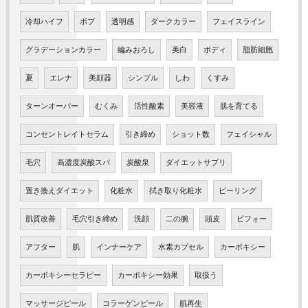
冷却ハイフ
ボブ
透明感
ダークカラー
フェイスライン
グラデーションカラー
編みおろし
美白
ボディ
脂肪細胞
夏
エレナ
美顔器
シンプル
しわ
くすみ
ターンオーバー
むくみ
活性酸素
美容液
肌を育てる
コンセントレイトセラム
引き締め
ショット数
フェイシャル
毛穴
高濃度炭酸スパ
炭酸泉
ダイエットサプリ
置き換えダイエット
化粧水
拭き取り化粧水
ピーリング
肌質改善
毛穴引き締め
洗顔
二の腕
頭皮
ビフォー
アフター
肌
インナーケア
水素カプセル
カーボキシー
カーボキシーセラピー
カーボキシー効果
取扱う
マッサージピール
コラーゲンピール
肌再生