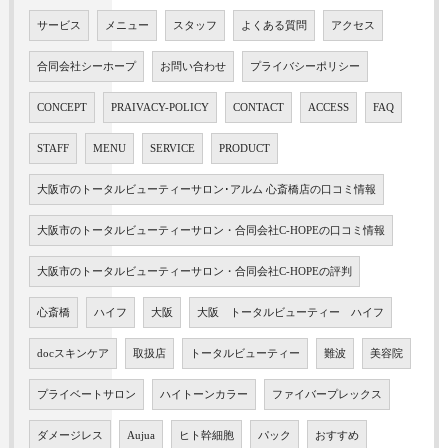
サービス
メニュー
スタッフ
よくある質問
アクセス
合同会社シーホープ
お問い合わせ
プライバシーポリシー
CONCEPT
PRAIVACY-POLICY
CONTACT
ACCESS
FAQ
STAFF
MENU
SERVICE
PRODUCT
大阪市のトータルビューティーサロン･アルム 心斎橋店の口コミ情報
大阪市のトータルビューティーサロン・合同会社C-HOPEの口コミ情報
大阪市のトータルビューティーサロン・合同会社C-HOPEの評判
心斎橋
ハイフ
大阪
大阪 トータルビューティー ハイフ
docスキンケア
取扱店
トータルビューティー
難波
美容院
プライベートサロン
ハイトーンカラー
ファイバープレックス
ダメージレス
Aujua
ヒト幹細胞
パック
おすすめ