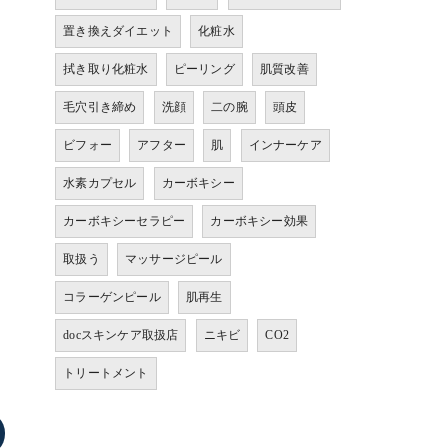
置き換えダイエット
化粧水
拭き取り化粧水
ピーリング
肌質改善
毛穴引き締め
洗顔
二の腕
頭皮
ビフォー
アフター
肌
インナーケア
水素カプセル
カーボキシー
カーボキシーセラピー
カーボキシー効果
取扱う
マッサージピール
コラーゲンピール
肌再生
docスキンケア取扱店
ニキビ
CO2
トリートメント