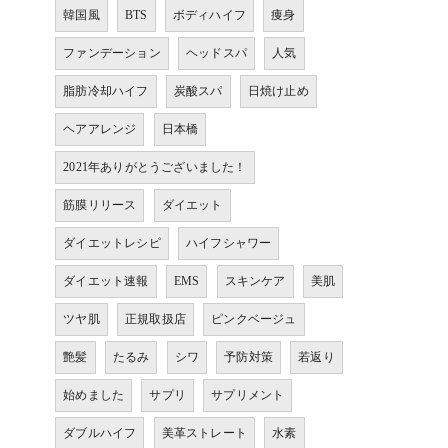
韓国風
BTS
ボディハイフ
痩身
ファンデーション
ヘッドスパ
人気
脂肪冷却ハイフ
炭酸スパ
日焼け止め
ヘアアレンジ
日本橋
2021年ありがとうございました！
筋膜リリース
ダイエット
ダイエットレシピ
ハイフシャワー
ダイエット速報
EMS
スキンケア
美肌
ツヤ肌
正規取扱店
ピンクベージュ
艶髪
たるみ
シワ
予防対策
若返り
始めました
サプリ
サプリメント
ダブルハイフ
美革ストレート
水素