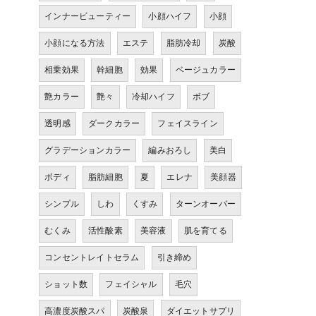
インナービューティー
小顔ハイフ
小顔
小顔になる方法
エステ
脂肪冷却
炭酸
相乗効果
幹細胞
効果
ベージュカラー
艶カラー
艶々
冷却ハイフ
ボブ
透明感
ダークカラー
フェイスライン
グラデーションカラー
編みおろし
美白
ボディ
脂肪細胞
夏
エレナ
美顔器
シンプル
しわ
くすみ
ターンオーバー
むくみ
活性酸素
美容液
肌を育てる
コンセントレイトセラム
引き締め
ショット数
フェイシャル
毛穴
高濃度炭酸スパ
炭酸泉
ダイエットサプリ