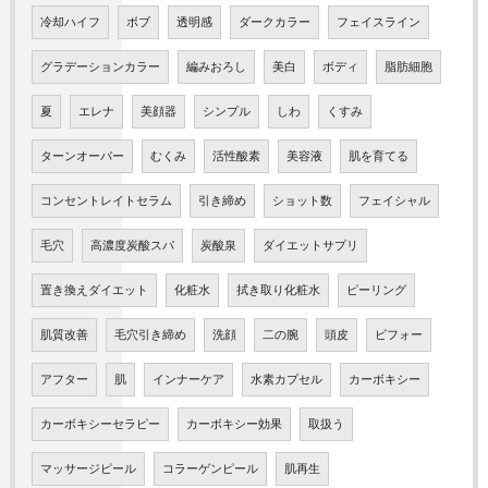
冷却ハイフ
ボブ
透明感
ダークカラー
フェイスライン
グラデーションカラー
編みおろし
美白
ボディ
脂肪細胞
夏
エレナ
美顔器
シンプル
しわ
くすみ
ターンオーバー
むくみ
活性酸素
美容液
肌を育てる
コンセントレイトセラム
引き締め
ショット数
フェイシャル
毛穴
高濃度炭酸スパ
炭酸泉
ダイエットサプリ
置き換えダイエット
化粧水
拭き取り化粧水
ピーリング
肌質改善
毛穴引き締め
洗顔
二の腕
頭皮
ビフォー
アフター
肌
インナーケア
水素カプセル
カーボキシー
カーボキシーセラピー
カーボキシー効果
取扱う
マッサージピール
コラーゲンピール
肌再生