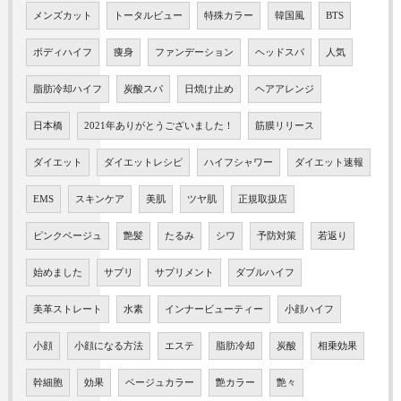
メンズカット
トータルビュー
特殊カラー
韓国風
BTS
ボディハイフ
痩身
ファンデーション
ヘッドスパ
人気
脂肪冷却ハイフ
炭酸スパ
日焼け止め
ヘアアレンジ
日本橋
2021年ありがとうございました！
筋膜リリース
ダイエット
ダイエットレシピ
ハイフシャワー
ダイエット速報
EMS
スキンケア
美肌
ツヤ肌
正規取扱店
ピンクベージュ
艶髪
たるみ
シワ
予防対策
若返り
始めました
サプリ
サプリメント
ダブルハイフ
美革ストレート
水素
インナービューティー
小顔ハイフ
小顔
小顔になる方法
エステ
脂肪冷却
炭酸
相乗効果
幹細胞
効果
ベージュカラー
艶カラー
艶々