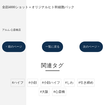
全顔4000ショット＋オリジナルヒト幹細胞パック
アルム 心斎橋店
< 前のページ
一覧に戻る
次のページ >
関連タグ
#ハイフ
#小顔
#小顔ハイフ
#しわ
#引き締め
#大阪
#心斎橋