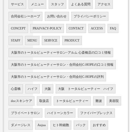
サービス
メニュー
スタッフ
よくある質問
アクセス
合同会社シーホープ
お問い合わせ
プライバシーポリシー
CONCEPT
PRAIVACY-POLICY
CONTACT
ACCESS
FAQ
STAFF
MENU
SERVICE
PRODUCT
大阪市のトータルビューティーサロン･アルム 心斎橋店の口コミ情報
大阪市のトータルビューティーサロン・合同会社C-HOPEの口コミ情報
大阪市のトータルビューティーサロン・合同会社C-HOPEの評判
心斎橋
ハイフ
大阪
大阪 トータルビューティー ハイフ
docスキンケア
取扱店
トータルビューティー
難波
美容院
プライベートサロン
ハイトーンカラー
ファイバープレックス
ダメージレス
Aujua
ヒト幹細胞
パック
おすすめ