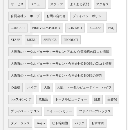
サービス
メニュー
スタッフ
よくある質問
アクセス
合同会社シーホープ
お問い合わせ
プライバシーポリシー
CONCEPT
PRAIVACY-POLICY
CONTACT
ACCESS
FAQ
STAFF
MENU
SERVICE
PRODUCT
大阪市のトータルビューティーサロン･アルム 心斎橋店の口コミ情報
大阪市のトータルビューティーサロン・合同会社C-HOPEの口コミ情報
大阪市のトータルビューティーサロン・合同会社C-HOPEの評判
心斎橋
ハイフ
大阪
大阪 トータルビューティー ハイフ
docスキンケア
取扱店
トータルビューティー
難波
美容院
プライベートサロン
ハイトーンカラー
ファイバープレックス
ダメージレス
Aujua
ヒト幹細胞
パック
おすすめ