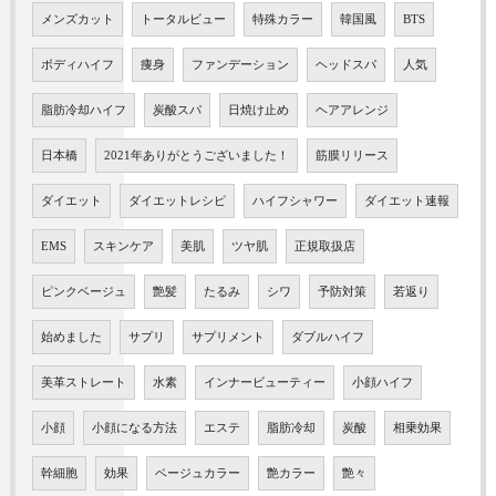
メンズカット
トータルビュー
特殊カラー
韓国風
BTS
ボディハイフ
痩身
ファンデーション
ヘッドスパ
人気
脂肪冷却ハイフ
炭酸スパ
日焼け止め
ヘアアレンジ
日本橋
2021年ありがとうございました！
筋膜リリース
ダイエット
ダイエットレシピ
ハイフシャワー
ダイエット速報
EMS
スキンケア
美肌
ツヤ肌
正規取扱店
ピンクベージュ
艶髪
たるみ
シワ
予防対策
若返り
始めました
サプリ
サプリメント
ダブルハイフ
美革ストレート
水素
インナービューティー
小顔ハイフ
小顔
小顔になる方法
エステ
脂肪冷却
炭酸
相乗効果
幹細胞
効果
ベージュカラー
艶カラー
艶々