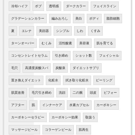
冷却ハイフ
ボブ
透明感
ダークカラー
フェイスライン
グラデーションカラー
編みおろし
美白
ボディ
脂肪細胞
夏
エレナ
美顔器
シンプル
しわ
くすみ
ターンオーバー
むくみ
活性酸素
美容液
肌を育てる
コンセントレイトセラム
引き締め
ショット数
フェイシャル
毛穴
高濃度炭酸スパ
炭酸泉
ダイエットサプリ
置き換えダイエット
化粧水
拭き取り化粧水
ピーリング
肌質改善
毛穴引き締め
洗顔
二の腕
頭皮
ビフォー
アフター
肌
インナーケア
水素カプセル
カーボキシー
カーボキシーセラピー
カーボキシー効果
取扱う
マッサージピール
コラーゲンピール
肌再生