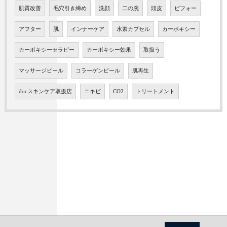
肌質改善
毛穴引き締め
洗顔
二の腕
頭皮
ビフォー
アフター
肌
インナーケア
水素カプセル
カーボキシー
カーボキシーセラピー
カーボキシー効果
取扱う
マッサージピール
コラーゲンピール
肌再生
docスキンケア取扱店
ニキビ
CO2
トリートメント