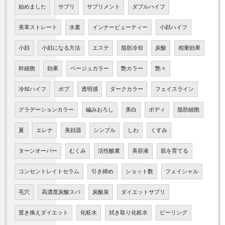
始めました
サプリ
サプリメント
ダブルハイフ
美革ストレート
水素
インナービューティー
小顔ハイフ
小顔
小顔になる方法
エステ
脂肪冷却
炭酸
相乗効果
幹細胞
効果
ベージュカラー
艶カラー
艶々
冷却ハイフ
ボブ
透明感
ダークカラー
フェイスライン
グラデーションカラー
編みおろし
美白
ボディ
脂肪細胞
夏
エレナ
美顔器
シンプル
しわ
くすみ
ターンオーバー
むくみ
活性酸素
美容液
肌を育てる
コンセントレイトセラム
引き締め
ショット数
フェイシャル
毛穴
高濃度炭酸スパ
炭酸泉
ダイエットサプリ
置き換えダイエット
化粧水
拭き取り化粧水
ピーリング