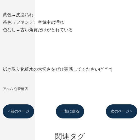
黄色→皮脂汚れ
茶色→ファンデ、空気中の汚れ
色なし→古い角質だけがとれている
拭き取り化粧水の大切さをぜひ実感してください(*´꒳`*)
アルム 心斎橋店
< 前のページ
一覧に戻る
次のページ >
関連タグ