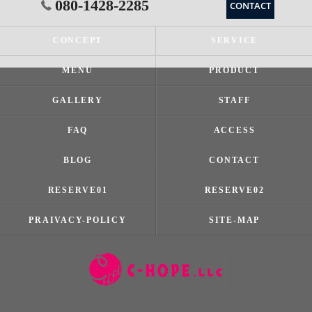
080-1428-2285
CONTACT
CONCEPT
SERVICE
MENU
PRODUCT
GALLERY
STAFF
FAQ
ACCESS
BLOG
CONTACT
RESERVE01
RESERVE02
PRAIVACY-POLICY
SITE-MAP