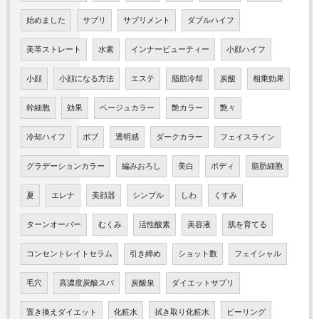
始めました
サプリ
サプリメント
ダブルハイフ
美革ストレート
水素
インナービューティー
小顔ハイフ
小顔
小顔になる方法
エステ
脂肪冷却
炭酸
相乗効果
幹細胞
効果
ベージュカラー
艶カラー
艶々
冷却ハイフ
ボブ
透明感
ダークカラー
フェイスライン
グラデーションカラー
編みおろし
美白
ボディ
脂肪細胞
夏
エレナ
美顔器
シンプル
しわ
くすみ
ターンオーバー
むくみ
活性酸素
美容液
肌を育てる
コンセントレイトセラム
引き締め
ショット数
フェイシャル
毛穴
高濃度炭酸スパ
炭酸泉
ダイエットサプリ
置き換えダイエット
化粧水
拭き取り化粧水
ピーリング