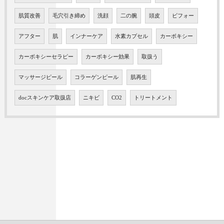
肌質改善
毛穴引き締め
洗顔
二の腕
頭皮
ビフォー
アフター
肌
インナーケア
水素カプセル
カーボキシー
カーボキシーセラピー
カーボキシー効果
取扱う
マッサージピール
コラーゲンピール
肌再生
docスキンケア取扱店
ニキビ
CO2
トリートメント