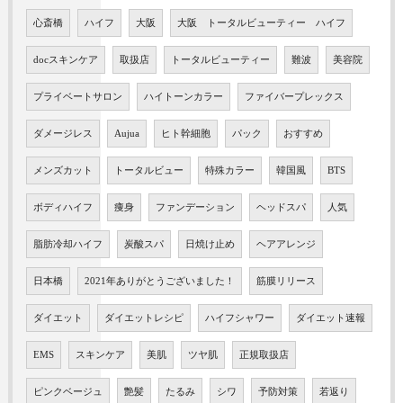
心斎橋
ハイフ
大阪
大阪 トータルビューティー ハイフ
docスキンケア
取扱店
トータルビューティー
難波
美容院
プライベートサロン
ハイトーンカラー
ファイバープレックス
ダメージレス
Aujua
ヒト幹細胞
パック
おすすめ
メンズカット
トータルビュー
特殊カラー
韓国風
BTS
ボディハイフ
痩身
ファンデーション
ヘッドスパ
人気
脂肪冷却ハイフ
炭酸スパ
日焼け止め
ヘアアレンジ
日本橋
2021年ありがとうございました！
筋膜リリース
ダイエット
ダイエットレシピ
ハイフシャワー
ダイエット速報
EMS
スキンケア
美肌
ツヤ肌
正規取扱店
ピンクベージュ
艶髪
たるみ
シワ
予防対策
若返り